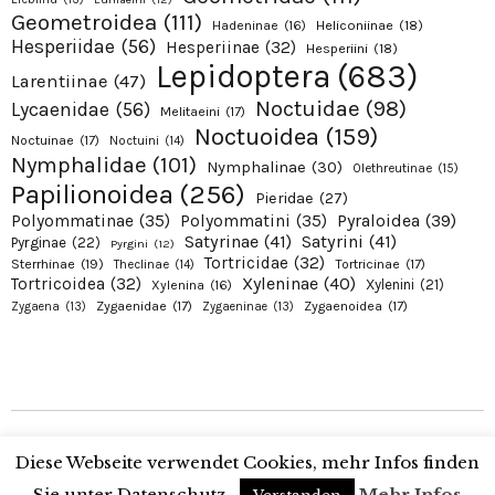
Geometroidea
(111)
Hadeninae
(16)
Heliconiinae
(18)
Hesperiidae
(56)
Hesperiinae
(32)
Hesperiini
(18)
Lepidoptera
(683)
Larentiinae
(47)
Noctuidae
(98)
Lycaenidae
(56)
Melitaeini
(17)
Noctuoidea
(159)
Noctuinae
(17)
Noctuini
(14)
Nymphalidae
(101)
Nymphalinae
(30)
Olethreutinae
(15)
Papilionoidea
(256)
Pieridae
(27)
Pyraloidea
(39)
Polyommatinae
(35)
Polyommatini
(35)
Satyrinae
(41)
Satyrini
(41)
Pyrginae
(22)
Pyrgini
(12)
Tortricidae
(32)
Sterrhinae
(19)
Tortricinae
(17)
Theclinae
(14)
Xyleninae
(40)
Tortricoidea
(32)
Xylenini
(21)
Xylenina
(16)
Zygaenidae
(17)
Zygaenoidea
(17)
Zygaena
(13)
Zygaeninae
(13)
Copyright © 2026 Alexanders Schmetterlinge. Proudly presented by Alexander
Diese Webseite verwendet Cookies, mehr Infos finden
Ohr
Sie unter Datenschutz.
Mehr Infos