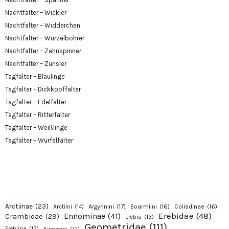
Nachtfalter – Wickler
Nachtfalter – Widderchen
Nachtfalter – Wurzelbohrer
Nachtfalter – Zahnspinner
Nachtfalter – Zünsler
Tagfalter – Bläulinge
Tagfalter – Dickkopffalter
Tagfalter – Edelfalter
Tagfalter – Ritterfalter
Tagfalter – Weißlinge
Tagfalter – Würfelfalter
Arctiinae
(23)
Argynnini
(17)
Boarmiini
(16)
Coliadinae
(16)
Arctiini
(14)
Erebidae
(48)
Ennominae
(41)
Crambidae
(29)
Erebia
(13)
Geometridae
(111)
Erebiina
(13)
Eumaeini
(12)