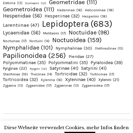
Geometridae
(111)
Erebiina
(13)
Eumaeini
(12)
Geometroidea
(111)
Hadeninae
(16)
Heliconiinae
(18)
Hesperiidae
(56)
Hesperiinae
(32)
Hesperiini
(18)
Lepidoptera
(683)
Larentiinae
(47)
Noctuidae
(98)
Lycaenidae
(56)
Melitaeini
(17)
Noctuoidea
(159)
Noctuinae
(17)
Noctuini
(14)
Nymphalidae
(101)
Nymphalinae
(30)
Olethreutinae
(15)
Papilionoidea
(256)
Pieridae
(27)
Pyraloidea
(39)
Polyommatinae
(35)
Polyommatini
(35)
Satyrinae
(41)
Satyrini
(41)
Pyrginae
(22)
Pyrgini
(12)
Tortricidae
(32)
Sterrhinae
(19)
Tortricinae
(17)
Theclinae
(14)
Xyleninae
(40)
Tortricoidea
(32)
Xylenini
(21)
Xylenina
(16)
Zygaenidae
(17)
Zygaenoidea
(17)
Zygaena
(13)
Zygaeninae
(13)
Copyright © 2026 Alexanders Schmetterlinge. Proudly presented by Alexander
Diese Webseite verwendet Cookies, mehr Infos finden
Ohr