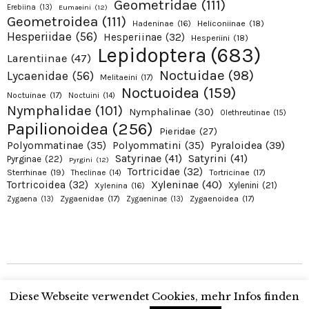
Geometridae
(111)
Erebiina
(13)
Eumaeini
(12)
Geometroidea
(111)
Hadeninae
(16)
Heliconiinae
(18)
Hesperiidae
(56)
Hesperiinae
(32)
Hesperiini
(18)
Lepidoptera
(683)
Larentiinae
(47)
Noctuidae
(98)
Lycaenidae
(56)
Melitaeini
(17)
Noctuoidea
(159)
Noctuinae
(17)
Noctuini
(14)
Nymphalidae
(101)
Nymphalinae
(30)
Olethreutinae
(15)
Papilionoidea
(256)
Pieridae
(27)
Pyraloidea
(39)
Polyommatinae
(35)
Polyommatini
(35)
Satyrinae
(41)
Satyrini
(41)
Pyrginae
(22)
Pyrgini
(12)
Tortricidae
(32)
Sterrhinae
(19)
Tortricinae
(17)
Theclinae
(14)
Xyleninae
(40)
Tortricoidea
(32)
Xylenini
(21)
Xylenina
(16)
Zygaenidae
(17)
Zygaenoidea
(17)
Zygaena
(13)
Zygaeninae
(13)
Copyright © 2026 Alexanders Schmetterlinge. Proudly presented by Alexander
Diese Webseite verwendet Cookies, mehr Infos finden
Ohr