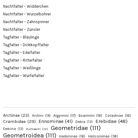
Nachtfalter – Widderchen
Nachtfalter – Wurzelbohrer
Nachtfalter – Zahnspinner
Nachtfalter – Zünsler
Tagfalter – Bläulinge
Tagfalter – Dickkopffalter
Tagfalter – Edelfalter
Tagfalter – Ritterfalter
Tagfalter – Weißlinge
Tagfalter – Würfelfalter
Arctiinae
(23)
Argynnini
(17)
Boarmiini
(16)
Coliadinae
(16)
Arctiini
(14)
Erebidae
(48)
Ennominae
(41)
Crambidae
(29)
Erebia
(13)
Geometridae
(111)
Erebiina
(13)
Eumaeini
(12)
Geometroidea
(111)
Hadeninae
(16)
Heliconiinae
(18)