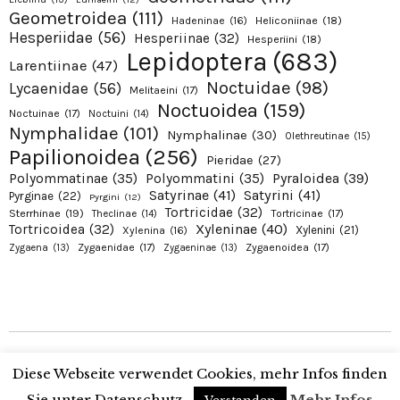
Geometroidea
(111)
Hadeninae
(16)
Heliconiinae
(18)
Hesperiidae
(56)
Hesperiinae
(32)
Hesperiini
(18)
Lepidoptera
(683)
Larentiinae
(47)
Noctuidae
(98)
Lycaenidae
(56)
Melitaeini
(17)
Noctuoidea
(159)
Noctuinae
(17)
Noctuini
(14)
Nymphalidae
(101)
Nymphalinae
(30)
Olethreutinae
(15)
Papilionoidea
(256)
Pieridae
(27)
Pyraloidea
(39)
Polyommatinae
(35)
Polyommatini
(35)
Satyrinae
(41)
Satyrini
(41)
Pyrginae
(22)
Pyrgini
(12)
Tortricidae
(32)
Sterrhinae
(19)
Tortricinae
(17)
Theclinae
(14)
Xyleninae
(40)
Tortricoidea
(32)
Xylenini
(21)
Xylenina
(16)
Zygaenidae
(17)
Zygaenoidea
(17)
Zygaena
(13)
Zygaeninae
(13)
Copyright © 2026 Alexanders Schmetterlinge. Proudly presented by Alexander
Diese Webseite verwendet Cookies, mehr Infos finden
Ohr
Sie unter Datenschutz.
Mehr Infos