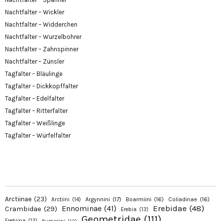
Nachtfalter – Wickler
Nachtfalter – Widderchen
Nachtfalter – Wurzelbohrer
Nachtfalter – Zahnspinner
Nachtfalter – Zünsler
Tagfalter – Bläulinge
Tagfalter – Dickkopffalter
Tagfalter – Edelfalter
Tagfalter – Ritterfalter
Tagfalter – Weißlinge
Tagfalter – Würfelfalter
Arctiinae
(23)
Argynnini
(17)
Boarmiini
(16)
Coliadinae
(16)
Arctiini
(14)
Erebidae
(48)
Ennominae
(41)
Crambidae
(29)
Erebia
(13)
Geometridae
(111)
Erebiina
(13)
Eumaeini
(12)