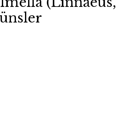
lmella (Linnaeus,
zünsler