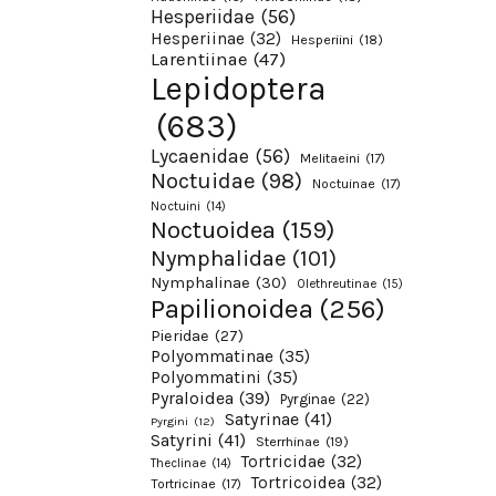
Hesperiidae
(56)
Hesperiinae
(32)
Hesperiini
(18)
Larentiinae
(47)
Lepidoptera
(683)
Lycaenidae
(56)
Melitaeini
(17)
Noctuidae
(98)
Noctuinae
(17)
Noctuini
(14)
Noctuoidea
(159)
Nymphalidae
(101)
Nymphalinae
(30)
Olethreutinae
(15)
Papilionoidea
(256)
Pieridae
(27)
Polyommatinae
(35)
Polyommatini
(35)
Pyraloidea
(39)
Pyrginae
(22)
Satyrinae
(41)
Pyrgini
(12)
Satyrini
(41)
Sterrhinae
(19)
Tortricidae
(32)
Theclinae
(14)
Tortricoidea
(32)
Tortricinae
(17)