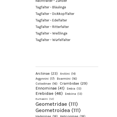
Nachtfalter – Zünsler
Tagfalter – Bläulinge
Tagfalter – Dickkopffalter
Tagfalter – Edelfalter
Tagfalter – Ritterfalter
Tagfalter – Weißlinge
Tagfalter – Würfelfalter
Arctiinae
(23)
Arctiini
(14)
Argynnini
(17)
Boarmiini
(16)
Crambidae
(29)
Coliadinae
(16)
Ennominae
(41)
Erebia
(13)
Erebidae
(48)
Erebiina
(13)
Eumaeini
(12)
Geometridae
(111)
Geometroidea
(111)
Hadeninae
(16)
Heliconiinae
(18)