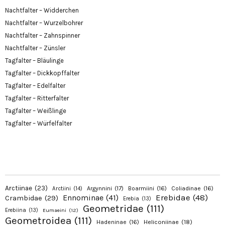
Nachtfalter – Widderchen
Nachtfalter – Wurzelbohrer
Nachtfalter – Zahnspinner
Nachtfalter – Zünsler
Tagfalter – Bläulinge
Tagfalter – Dickkopffalter
Tagfalter – Edelfalter
Tagfalter – Ritterfalter
Tagfalter – Weißlinge
Tagfalter – Würfelfalter
Arctiinae
(23)
Argynnini
(17)
Boarmiini
(16)
Coliadinae
(16)
Arctiini
(14)
Erebidae
(48)
Ennominae
(41)
Crambidae
(29)
Erebia
(13)
Geometridae
(111)
Erebiina
(13)
Eumaeini
(12)
Geometroidea
(111)
Hadeninae
(16)
Heliconiinae
(18)