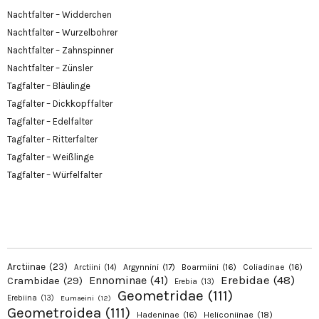
Nachtfalter – Widderchen
Nachtfalter – Wurzelbohrer
Nachtfalter – Zahnspinner
Nachtfalter – Zünsler
Tagfalter – Bläulinge
Tagfalter – Dickkopffalter
Tagfalter – Edelfalter
Tagfalter – Ritterfalter
Tagfalter – Weißlinge
Tagfalter – Würfelfalter
Arctiinae
(23)
Argynnini
(17)
Boarmiini
(16)
Coliadinae
(16)
Arctiini
(14)
Erebidae
(48)
Ennominae
(41)
Crambidae
(29)
Erebia
(13)
Geometridae
(111)
Erebiina
(13)
Eumaeini
(12)
Geometroidea
(111)
Hadeninae
(16)
Heliconiinae
(18)