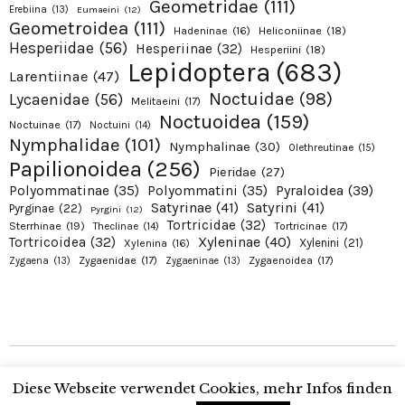
Geometridae
(111)
Erebiina
(13)
Eumaeini
(12)
Geometroidea
(111)
Hadeninae
(16)
Heliconiinae
(18)
Hesperiidae
(56)
Hesperiinae
(32)
Hesperiini
(18)
Lepidoptera
(683)
Larentiinae
(47)
Noctuidae
(98)
Lycaenidae
(56)
Melitaeini
(17)
Noctuoidea
(159)
Noctuinae
(17)
Noctuini
(14)
Nymphalidae
(101)
Nymphalinae
(30)
Olethreutinae
(15)
Papilionoidea
(256)
Pieridae
(27)
Pyraloidea
(39)
Polyommatinae
(35)
Polyommatini
(35)
Satyrinae
(41)
Satyrini
(41)
Pyrginae
(22)
Pyrgini
(12)
Tortricidae
(32)
Sterrhinae
(19)
Tortricinae
(17)
Theclinae
(14)
Xyleninae
(40)
Tortricoidea
(32)
Xylenini
(21)
Xylenina
(16)
Zygaenidae
(17)
Zygaenoidea
(17)
Zygaena
(13)
Zygaeninae
(13)
Copyright © 2026 Alexanders Schmetterlinge. Proudly presented by Alexander
Diese Webseite verwendet Cookies, mehr Infos finden
Ohr