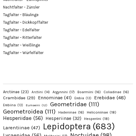
Nachtfalter – Zünsler
Tagfalter – Bläulinge
Tagfalter – Dickkopffalter
Tagfalter – Edelfalter
Tagfalter – Ritterfalter
Tagfalter – Weißlinge
Tagfalter – Würfelfalter
Arctiinae
(23)
Argynnini
(17)
Boarmiini
(16)
Coliadinae
(16)
Arctiini
(14)
Erebidae
(48)
Ennominae
(41)
Crambidae
(29)
Erebia
(13)
Geometridae
(111)
Erebiina
(13)
Eumaeini
(12)
Geometroidea
(111)
Hadeninae
(16)
Heliconiinae
(18)
Hesperiidae
(56)
Hesperiinae
(32)
Hesperiini
(18)
Lepidoptera
(683)
Larentiinae
(47)
Noctuidae
(98)
Lycaenidae
(56)