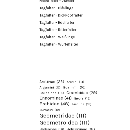
Nachtfalter – Zünsler
Tagfalter – Bläulinge
Tagfalter – Dickkopffalter
Tagfalter – Edelfalter
Tagfalter – Ritterfalter
Tagfalter – Weißlinge
Tagfalter – Würfelfalter
Arctiinae
(23)
Arctiini
(14)
Argynnini
(17)
Boarmiini
(16)
Crambidae
(29)
Coliadinae
(16)
Ennominae
(41)
Erebia
(13)
Erebidae
(48)
Erebiina
(13)
Eumaeini
(12)
Geometridae
(111)
Geometroidea
(111)
Hadeninae
(16)
Heliconiinae
(18)