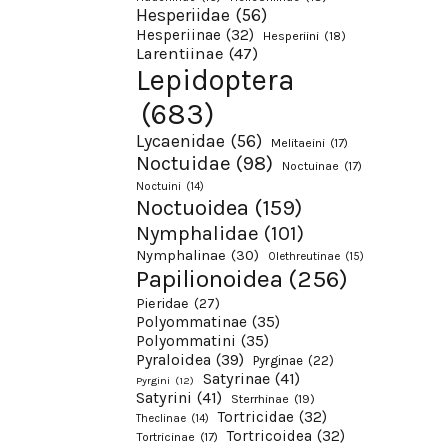
Hesperiidae
(56)
Hesperiinae
(32)
Hesperiini
(18)
Larentiinae
(47)
Lepidoptera
(683)
Lycaenidae
(56)
Melitaeini
(17)
Noctuidae
(98)
Noctuinae
(17)
Noctuini
(14)
Noctuoidea
(159)
Nymphalidae
(101)
Nymphalinae
(30)
Olethreutinae
(15)
Papilionoidea
(256)
Pieridae
(27)
Polyommatinae
(35)
Polyommatini
(35)
Pyraloidea
(39)
Pyrginae
(22)
Satyrinae
(41)
Pyrgini
(12)
Satyrini
(41)
Sterrhinae
(19)
Tortricidae
(32)
Theclinae
(14)
Tortricoidea
(32)
Tortricinae
(17)