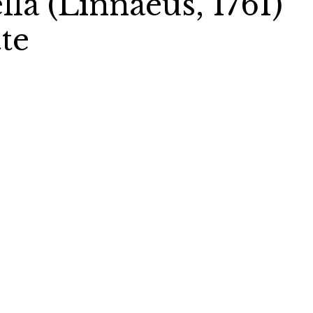
la (Linnaeus, 1761)
te